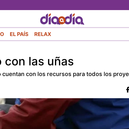
Pasar
al
contenido
principal
RO
EL PAÍS
RELAX
o con las uñas
no cuentan con los recursos para todos los proy