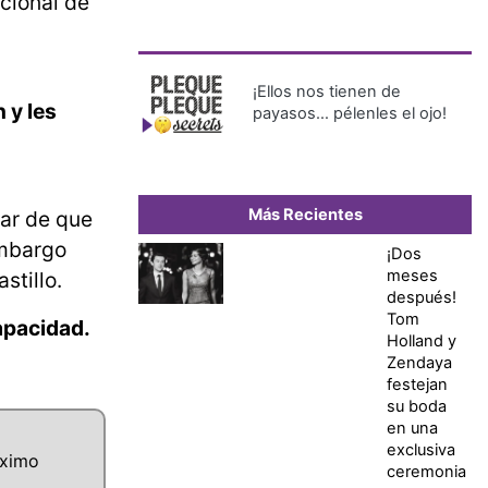
acional de
¡Ellos nos tienen de
 y les
payasos… pélenles el ojo!
Más Recientes
ar de que
embargo
¡Dos
meses
stillo.
después!
Tom
apacidad.
Holland y
Zendaya
festejan
su boda
en una
exclusiva
óximo
ceremonia