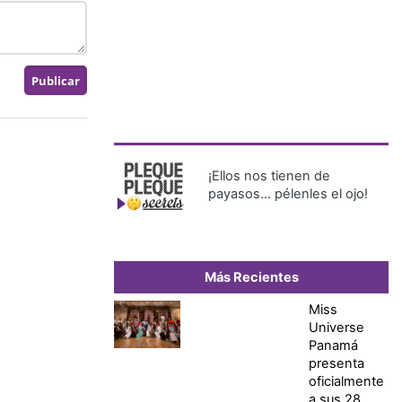
¡Ellos nos tienen de
payasos… pélenles el ojo!
Más Recientes
Miss
Universe
Panamá
presenta
oficialmente
a sus 28