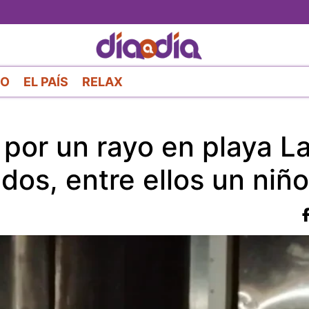
Pasar
al
contenido
principal
RO
EL PAÍS
RELAX
por un rayo en playa L
dos, entre ellos un niño