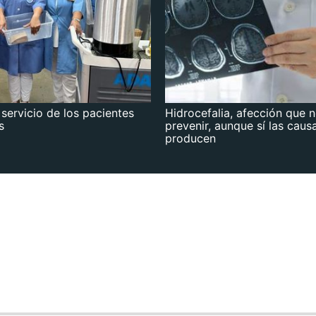
 servicio de los pacientes
Hidrocefalia, afección que 
s
prevenir, aunque sí las caus
producen