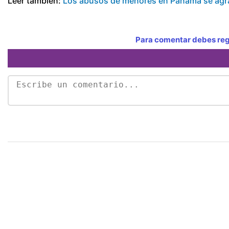
Leer también:
Los abusos de menores en Panamá se agra
Para comentar debes regi