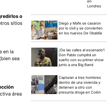
en
Londres
gredirlos o
ros sitios
Diego y Mafe se casaron
por lo civil y se convierten
en los nuevos De Obaldía
¡'De las calles al escenario'!
e en la
Don Pablo cumplirá un
(bien sea
sueño con su primer show
junto a una Big Band
Capturan a tres hombres
dentro de una vivienda y
rección
detienen a otro con
presunta droga en Colón
ctiva área