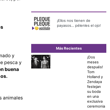
¡Ellos nos tienen de
payasos… pélenles el ojo!
os
Más Recientes
amado y
¡Dos
de pesca y
meses
después!
nen buena
Tom
mos.
Holland y
Zendaya
festejan
su boda
en una
s animales
exclusiva
ceremonia