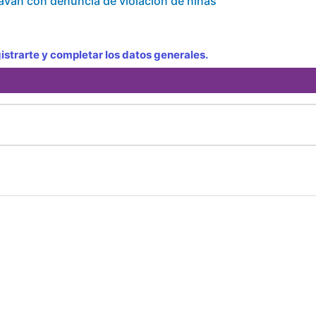
van con denuncia de violacion de niñas
strarte y completar los datos generales.