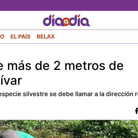
Pasar
al
contenido
principal
RO
EL PAÍS
RELAX
e más de 2 metros de
ívar
pecie silvestre se debe llamar a la dirección r