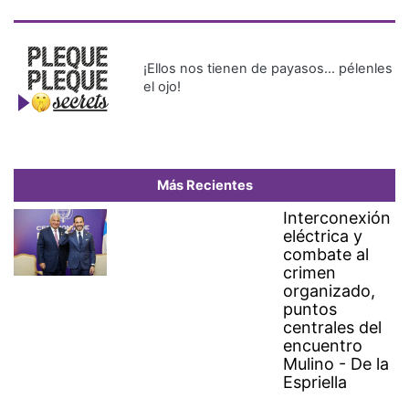
¡Ellos nos tienen de payasos… pélenles
el ojo!
Más Recientes
Interconexión
eléctrica y
combate al
crimen
organizado,
puntos
centrales del
encuentro
Mulino - De la
Espriella