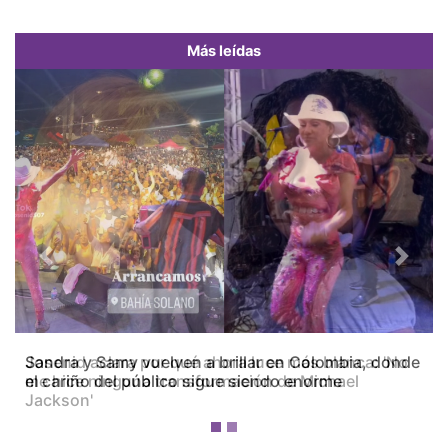
Más leídas
Previous
Next
Josenid aclara por qué ahora luce más blanca: 'No
me hice ninguna transformación de Michael
Jackson'