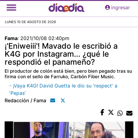
Pasar
ingresar
al
contenido
LUNES 10 DE AGOSTO DE 2026
principal
Fama
:
2021/10/08 02:40pm
¡'Eniweiii'! Mavado le escribió a
K4G por Instagram... ¿qué le
respondió el panameño?
El productor de colón está bien, pero bien pegado tras su
firma con el sello de Farruko, Carbón Fiber Music.
- ¡Vaya K4G! David Guetta le dio su 'respect' a
'Pepas'
Redacción / Fama