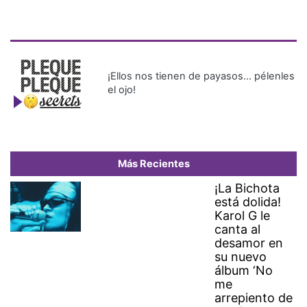
¡Ellos nos tienen de payasos… pélenles
el ojo!
Más Recientes
¡La Bichota
está dolida!
Karol G le
canta al
desamor en
su nuevo
álbum ‘No
me
arrepiento de