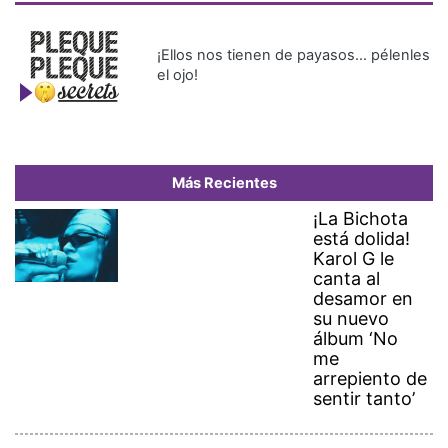
¡Ellos nos tienen de payasos… pélenles
el ojo!
Más Recientes
¡La Bichota
está dolida!
Karol G le
canta al
desamor en
su nuevo
álbum ‘No
me
arrepiento de
sentir tanto’