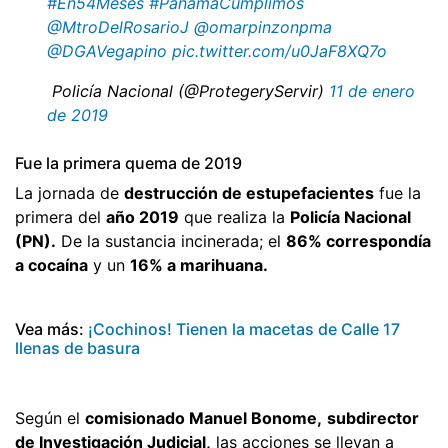
#En54Meses
#PanamáCumplimos
@MtroDelRosarioJ
@omarpinzonpma
@DGAVegapino
pic.twitter.com/u0JaF8XQ7o
 Policía Nacional (@ProtegeryServir)
11 de enero
de 2019
Fue la primera quema de 2019
La jornada de
destrucción de estupefacientes
fue la
primera del
año 2019
que realiza la
Policía Nacional
(PN).
De la sustancia incinerada; el
86% correspondía
a cocaína
y un
16% a marihuana.
Vea más:
¡Cochinos! Tienen la macetas de Calle 17
llenas de basura
Según el
comisionado Manuel Bonome,
subdirector
de Investigación Judicial,
las acciones se llevan a