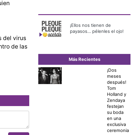
uien
¡Ellos nos tienen de
payasos… pélenles el ojo!
 del virus
tro de las
Más Recientes
¡Dos
meses
después!
Tom
Holland y
Zendaya
festejan
su boda
en una
exclusiva
ceremonia