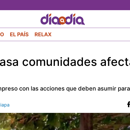
Pasar
al
contenido
principal
RO
EL PAÍS
RELAX
 casa comunidades afec
preso con las acciones que deben asumir para 
iapa