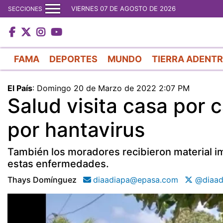
VIERNES 07 DE AGOSTO DE 2026
SECCIONES
FAMA
DEPORTES
MUNDO
TIERRA ADENT
El País
:
Domingo 20 de Marzo de 2022 2:07 PM
Salud visita casa por
por hantavirus
También los moradores recibieron material im
estas enfermedades.
Thays Domínguez
diaadiapa@epasa.com
@diaad