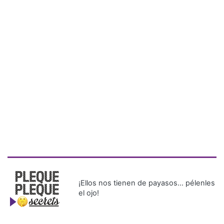
¡Ellos nos tienen de payasos… pélenles
el ojo!