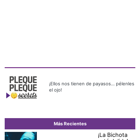
¡Ellos nos tienen de payasos… pélenles
el ojo!
Más Recientes
¡La Bichota