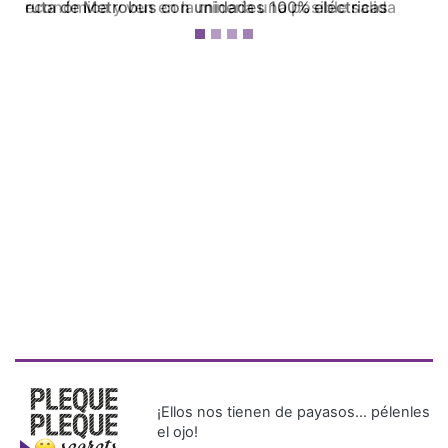
económica y ven en la minería una posible salida
¡Ellos nos tienen de payasos… pélenles
el ojo!