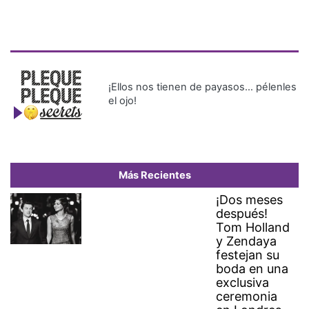
¡Ellos nos tienen de payasos… pélenles
el ojo!
Más Recientes
¡Dos meses
después!
Tom Holland
y Zendaya
festejan su
boda en una
exclusiva
ceremonia