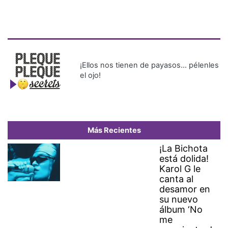
¡Ellos nos tienen de payasos… pélenles
el ojo!
Más Recientes
¡La Bichota
está dolida!
Karol G le
canta al
desamor en
su nuevo
álbum ‘No
me