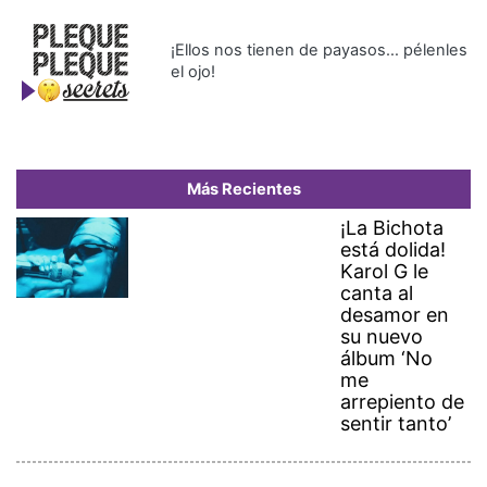
¡Ellos nos tienen de payasos… pélenles
el ojo!
Más Recientes
¡La Bichota
está dolida!
Karol G le
canta al
desamor en
su nuevo
álbum ‘No
me
arrepiento de
sentir tanto’