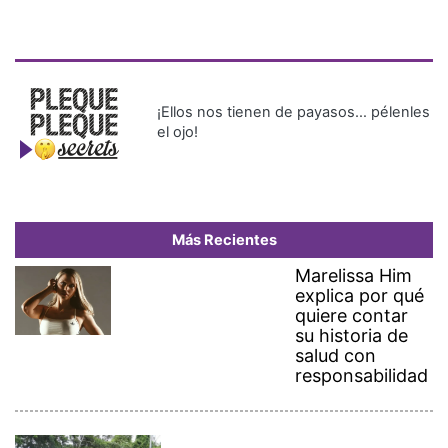
¡Ellos nos tienen de payasos… pélenles
el ojo!
Más Recientes
Marelissa Him
explica por qué
quiere contar
su historia de
salud con
responsabilidad