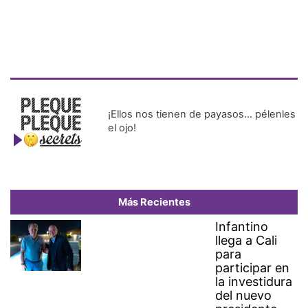
¡Ellos nos tienen de payasos… pélenles
el ojo!
Más Recientes
Infantino
llega a Cali
para
participar en
la investidura
del nuevo