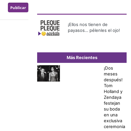
¡Ellos nos tienen de
payasos… pélenles el ojo!
Más Recientes
¡Dos
meses
después!
Tom
Holland y
Zendaya
festejan
su boda
en una
exclusiva
ceremonia