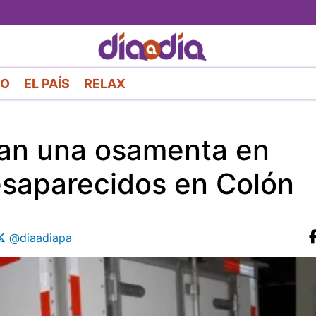
Pasar
al
contenido
principal
RO
EL PAÍS
RELAX
ran una osamenta en
esaparecidos en Colón
@diaadiapa