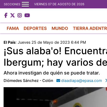
VIERNES 07 DE AGOSTO DE 2026
SECCIONES
FAMA
DEPORTES
MUNDO
TIERRA ADENT
El País
:
Jueves 25 de Mayo de 2023 6:44 PM
¡Sus alaba'o! Encuent
Ibergum; hay varios d
Ahora investigan de quién se puede tratar.
Diómedes Sánchez - Colón
diaadiapa@epasa.com