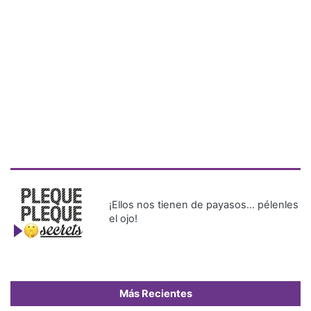
¡Ellos nos tienen de payasos… pélenles
el ojo!
Más Recientes