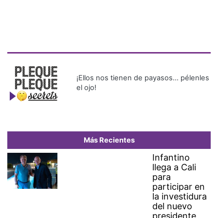
¡Ellos nos tienen de payasos… pélenles
el ojo!
Más Recientes
Infantino
llega a Cali
para
participar en
la investidura
del nuevo
presidente