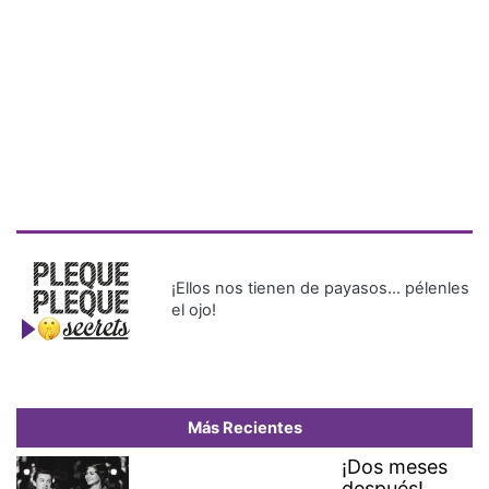
¡Ellos nos tienen de payasos… pélenles
el ojo!
Más Recientes
¡Dos meses
después!