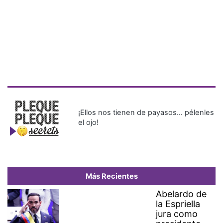
¡Ellos nos tienen de payasos… pélenles
el ojo!
Más Recientes
Abelardo de
la Espriella
jura como