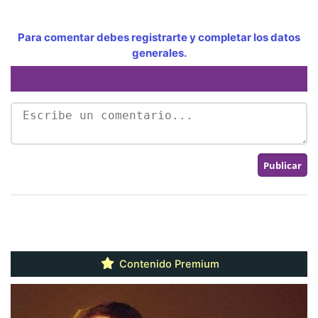
Para comentar debes registrarte y completar los datos
generales.
Contenido Premium