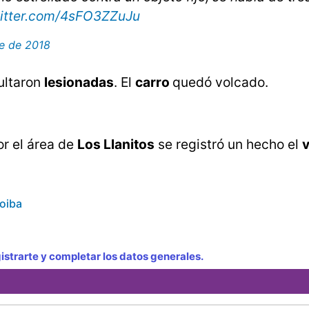
witter.com/4sFO3ZZuJu
e de 2018
ultaron
lesionadas
. El
carro
quedó volcado.
or el área de
Los Llanitos
se registró un hecho el
Coiba
strarte y completar los datos generales.