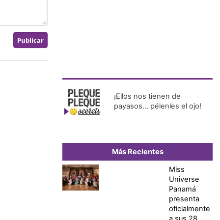
¡Ellos nos tienen de
payasos… pélenles el ojo!
Más Recientes
Miss
Universe
Panamá
presenta
oficialmente
a sus 28