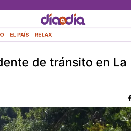
Pasar
al
contenido
principal
RO
EL PAÍS
RELAX
dente de tránsito en La