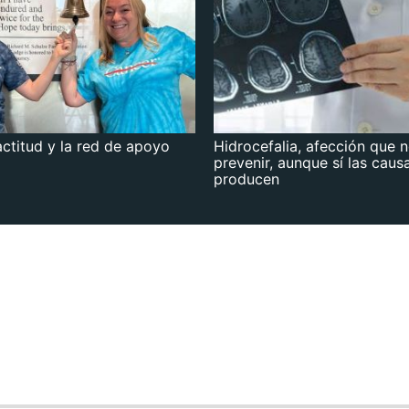
actitud y la red de apoyo
Hidrocefalia, afección que 
prevenir, aunque sí las caus
producen