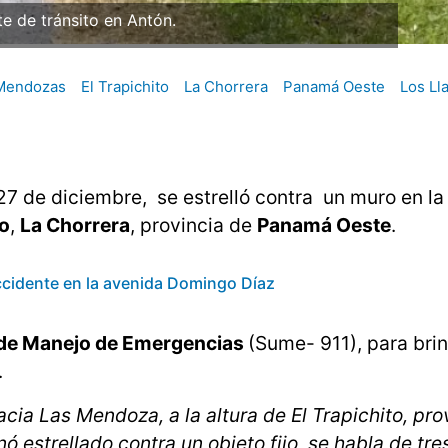
e tránsito en La Chorrera.
Mendozas
El Trapichito
La Chorrera
Panamá Oeste
Los Ll
7 de diciembre, se estrelló contra un muro en la 
to
,
La Chorrera
, provincia de
Panamá Oeste
.
accidente en la avenida Domingo Díaz
 de Manejo de Emergencias
(Sume- 911), para brin
.
acia Las Mendoza, a la altura de El Trapichito, pro
 estrellado contra un objeto fijo, se habla de tre