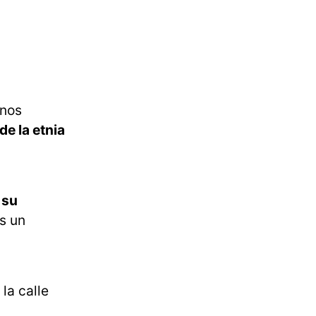
unos
e la etnia
 su
s un
la calle