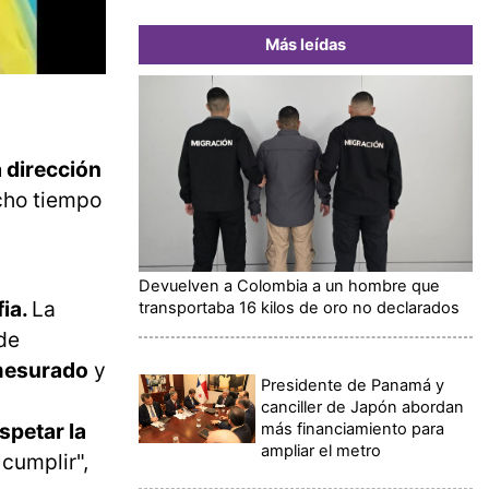
Más leídas
a dirección
ucho tiempo
Devuelven a Colombia a un hombre que
fia.
La
transportaba 16 kilos de oro no declarados
de
smesurado
y
Presidente de Panamá y
canciller de Japón abordan
spetar la
más financiamiento para
ampliar el metro
cumplir",