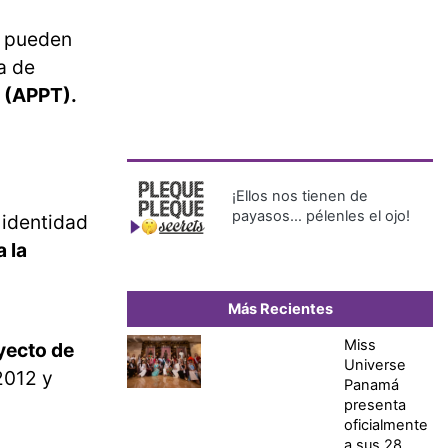
 pueden
a de
 (APPT).
¡Ellos nos tienen de
payasos… pélenles el ojo!
 identidad
 la
Más Recientes
Miss
yecto de
Universe
2012 y
Panamá
presenta
oficialmente
a sus 28