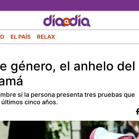
Pasar
al
contenido
principal
RO
EL PAÍS
RELAX
e género, el anhelo del
namá
mbre si la persona presenta tres pruebas que
últimos cinco años.