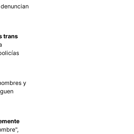
o denuncian
 trans
a
policías
hombres y
iguen
lemente
ombre",