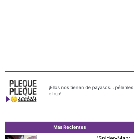
¡Ellos nos tienen de payasos… pélenles
el ojo!
Más Recientes
'Spider-Man: