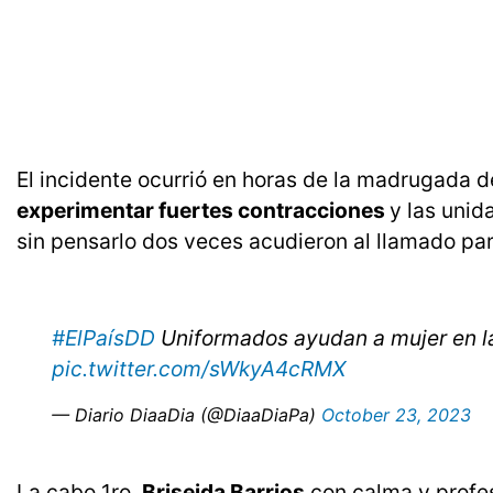
El incidente ocurrió en horas de la madrugada 
experimentar fuertes contracciones
y las unid
sin pensarlo dos veces acudieron al llamado par
#ElPaísDD
Uniformados ayudan a mujer en l
pic.twitter.com/sWkyA4cRMX
— Diario DiaaDia (@DiaaDiaPa)
October 23, 2023
La cabo 1ro,
Briseida Barrios
con calma y profes