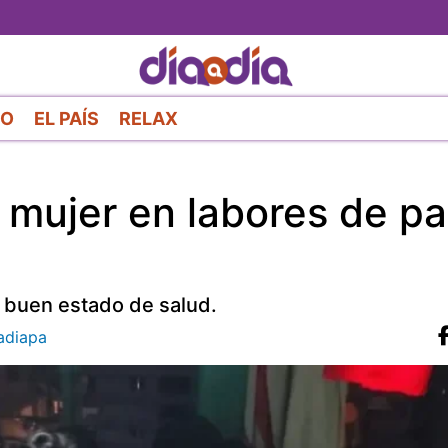
Pasar
al
contenido
principal
RO
EL PAÍS
RELAX
mujer en labores de pa
n buen estado de salud.
diapa