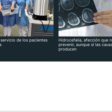
 servicio de los pacientes
Hidrocefalia, afección que 
s
prevenir, aunque sí las caus
producen