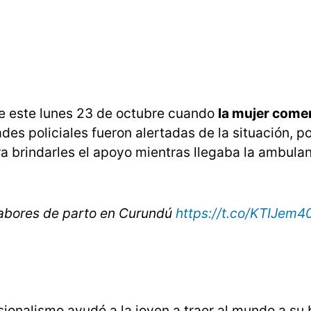
de este lunes 23 de octubre cuando
la mujer come
ades policiales fueron alertadas de la situación, po
a brindarles el apoyo mientras llegaba la ambulan
abores de parto en Curundú
https://t.co/KTIJem4
ionalismo ayudó a la joven a traer al mundo a su 