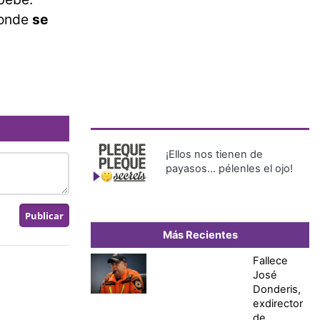
donde
se
¡Ellos nos tienen de
payasos… pélenles el ojo!
Más Recientes
Fallece
José
Donderis,
exdirector
de