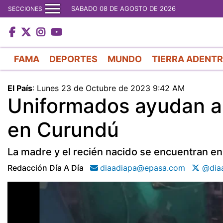
SABADO 08 DE AGOSTO DE 2026
SECCIONES
FAMA
DEPORTES
MUNDO
TIERRA ADENT
El País
:
Lunes 23 de Octubre de 2023 9:42 AM
Uniformados ayudan a 
en Curundú
La madre y el recién nacido se encuentran e
Redacción Día A Día
diaadiapa@epasa.com
@diaa