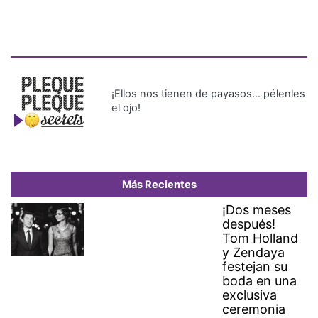
¡Ellos nos tienen de payasos… pélenles
el ojo!
Más Recientes
¡Dos meses
después!
Tom Holland
y Zendaya
festejan su
boda en una
exclusiva
ceremonia