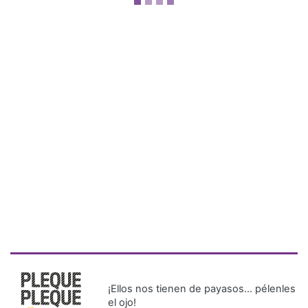
¡Ellos nos tienen de payasos… pélenles
el ojo!