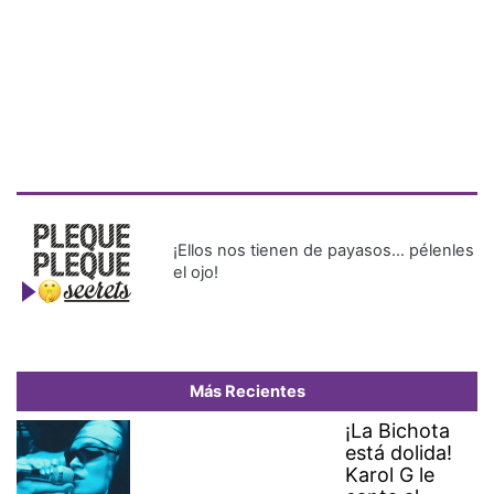
¡Ellos nos tienen de payasos… pélenles
el ojo!
Más Recientes
¡La Bichota
está dolida!
Karol G le