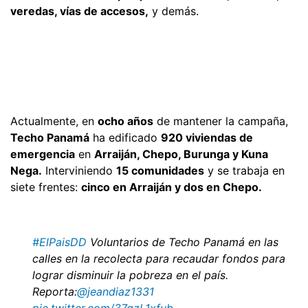
veredas, vías de accesos,
y demás.
Actualmente, en
ocho años
de mantener la campaña,
Techo Panamá
ha edificado
920 viviendas de
emergencia
en
Arraiján, Chepo, Burunga y Kuna
Nega.
Interviniendo
15 comunidades
y se trabaja en
siete frentes:
cinco en Arraiján y dos en Chepo.
#ElPaisDD
Voluntarios de Techo Panamá en las
calles en la recolecta para recaudar fondos para
lograr disminuir la pobreza en el país.
Reporta:
@jeandiaz1331
pic.twitter.com/37qzL1xfub