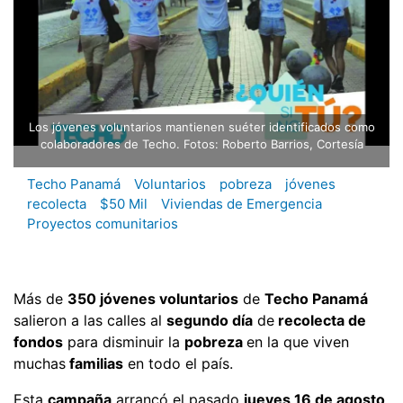
Los jóvenes voluntarios mantienen suéter identificados como
colaboradores de Techo. Fotos: Roberto Barrios, Cortesía
Techo Panamá
Voluntarios
pobreza
jóvenes
recolecta
$50 Mil
Viviendas de Emergencia
Proyectos comunitarios
Más de
350 jóvenes voluntarios
de
Techo Panamá
salieron a las calles al
segundo día
de
recolecta de
fondos
para disminuir la
pobreza
en la que viven
muchas
familias
en todo el país.
Esta
campaña
arrancó el pasado
jueves 16 de agosto