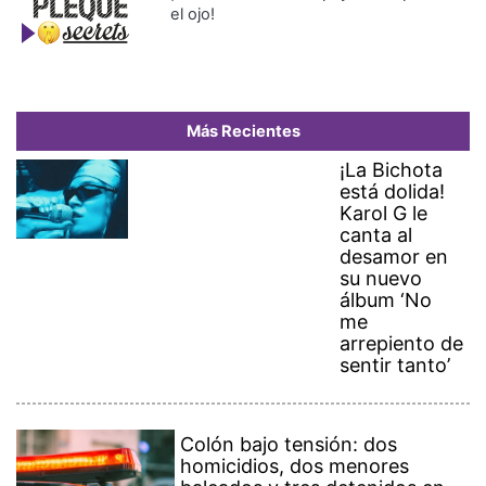
el ojo!
Más Recientes
¡La Bichota
está dolida!
Karol G le
canta al
desamor en
su nuevo
álbum ‘No
me
arrepiento de
sentir tanto’
Colón bajo tensión: dos
homicidios, dos menores