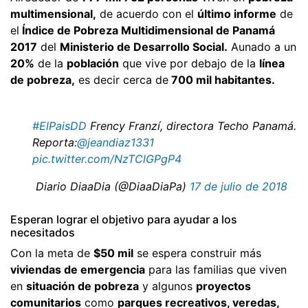
multimensional,
de acuerdo con el
último informe
de
el
Índice de Pobreza Multidimensional de Panamá
2017
del
Ministerio de Desarrollo Social.
Aunado a un
20%
de la
población
que vive por debajo de la
línea
de pobreza,
es decir cerca de
700 mil habitantes.
#ElPaisDD
Frency Franzí, directora Techo Panamá.
Reporta:
@jeandiaz1331
pic.twitter.com/NzTClGPgP4
 Diario DiaaDia (@DiaaDiaPa)
17 de julio de 2018
Esperan lograr el objetivo para ayudar a los
necesitados
Con la meta de
$50 mil
se espera construir más
viviendas de emergencia
para las familias que viven
en
situación de pobreza
y algunos
proyectos
comunitarios
como
parques recreativos, veredas,