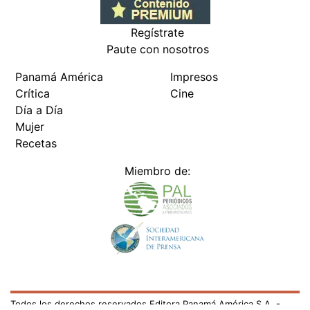
Regístrate
Paute con nosotros
Panamá América
Impresos
Crítica
Cine
Día a Día
Mujer
Recetas
Miembro de:
Todos los derechos reservados Editora Panamá América S.A. -