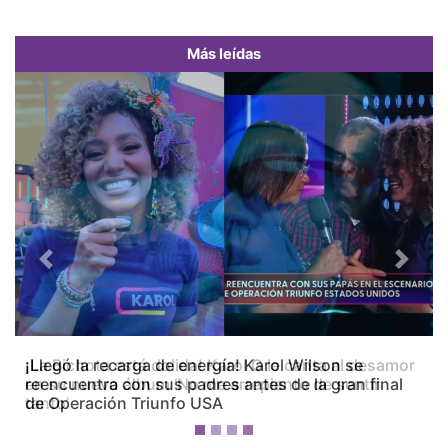
Más leídas
Previous
Next
¡La Bichota está dolida! Karol G le canta al desamor
en su nuevo álbum ‘No me arrepiento de sentir
tanto’