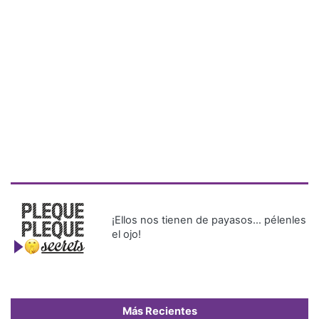
¡Ellos nos tienen de payasos… pélenles
el ojo!
Más Recientes