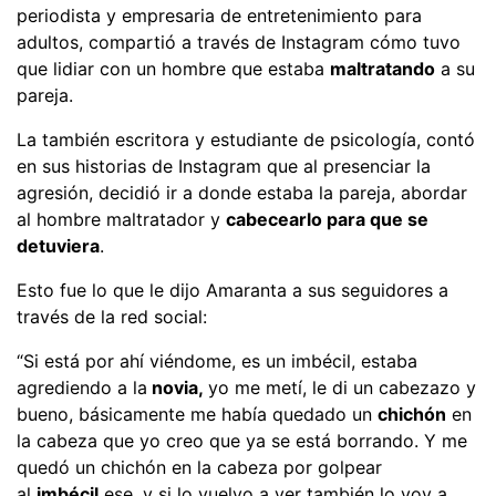
periodista y empresaria de entretenimiento para
adultos, compartió a través de Instagram cómo tuvo
que lidiar con un hombre que estaba
maltratando
a su
pareja.
La también escritora y estudiante de psicología, contó
en sus historias de Instagram que al presenciar la
agresión, decidió ir a donde estaba la pareja, abordar
al hombre maltratador y
cabecearlo para que se
detuviera
.
Esto fue lo que le dijo Amaranta a sus seguidores a
través de la red social:
“Si está por ahí viéndome, es un imbécil, estaba
agrediendo a la
novia,
yo me metí, le di un cabezazo y
bueno, básicamente me había quedado un
chichón
en
la cabeza que yo creo que ya se está borrando. Y me
quedó un chichón en la cabeza por golpear
al
imbécil
ese, y si lo vuelvo a ver también lo voy a