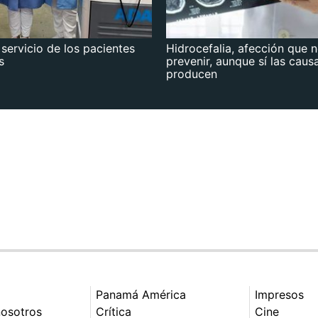
 servicio de los pacientes
Hidrocefalia, afección que 
s
prevenir, aunque sí las caus
producen
Panamá América
Impresos
nosotros
Crítica
Cine