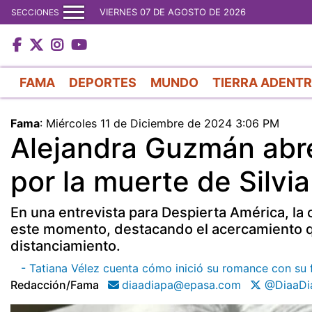
VIERNES 07 DE AGOSTO DE 2026
SECCIONES
FAMA
DEPORTES
MUNDO
TIERRA ADENT
Fama
:
Miércoles 11 de Diciembre de 2024 3:06 PM
Alejandra Guzmán abre
por la muerte de Silvia
En una entrevista para Despierta América, la
este momento, destacando el acercamiento que
distanciamiento.
- Tatiana Vélez cuenta cómo inició su romance con su 
Redacción/fama
diaadiapa@epasa.com
@DiaaDi