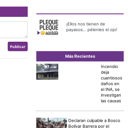
¡Ellos nos tienen de
payasos… pélenles el ojo!
Más Recientes
Incendio
deja
cuantiosos
daños en
el INA, se
investigan
las causas
Declaran culpable a Bosco
Bolívar Barrera por el