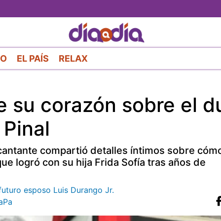
Pasar
al
contenido
principal
RO
EL PAÍS
RELAX
 su corazón sobre el d
 Pinal
 cantante compartió detalles íntimos sobre cómo
 logró con su hija Frida Sofía tras años de
futuro esposo Luis Durango Jr.
aPa