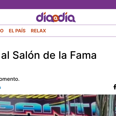
Pasar
al
contenido
principal
RO
EL PAÍS
RELAX
 al Salón de la Fama
momento.
a