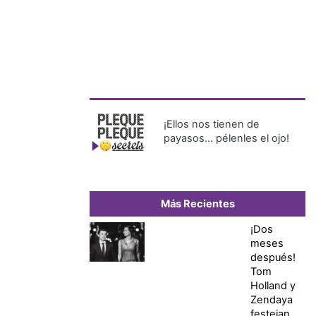
¡Ellos nos tienen de
payasos… pélenles el ojo!
Más Recientes
¡Dos
meses
después!
Tom
Holland y
Zendaya
festejan