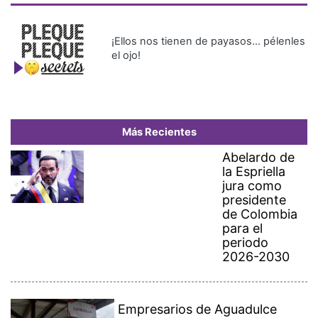
¡Ellos nos tienen de payasos… pélenles
el ojo!
Más Recientes
Abelardo de
la Espriella
jura como
presidente
de Colombia
para el
periodo
2026-2030
Empresarios de Aguadulce