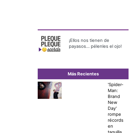
¡Ellos nos tienen de
payasos… pélenles el ojo!
Más Recientes
'Spider-
Man:
Brand
New
Day'
rompe
récords
en
taquilla