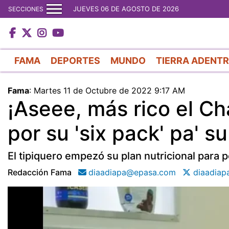
JUEVES 06 DE AGOSTO DE 2026
SECCIONES
FAMA
DEPORTES
MUNDO
TIERRA ADENT
Fama
:
Martes 11 de Octubre de 2022 9:17 AM
¡Aseee, más rico el C
por su 'six pack' pa' s
El tipiquero empezó su plan nutricional para p
Redacción Fama
diaadiapa@epasa.com
diaadiap