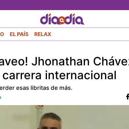
Pasar
al
contenido
principal
RO
EL PAÍS
RELAX
haveo! Jhonathan Cháve
u carrera internacional
erder esas libritas de más.
a