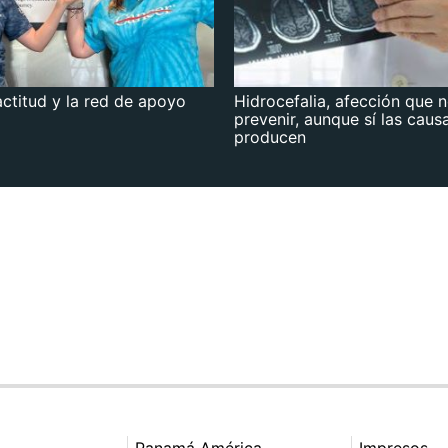
actitud y la red de apoyo
Hidrocefalia, afección que 
prevenir, aunque sí las caus
producen