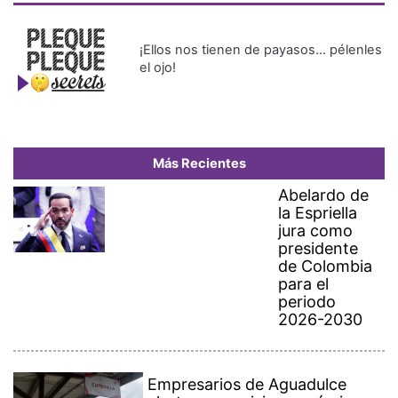
¡Ellos nos tienen de payasos… pélenles
el ojo!
Más Recientes
Abelardo de
la Espriella
jura como
presidente
de Colombia
para el
periodo
2026-2030
Empresarios de Aguadulce