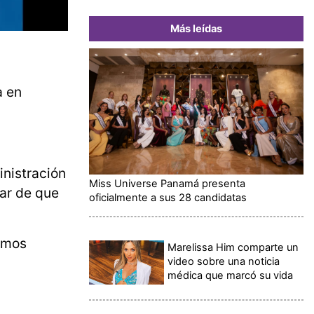
Más leídas
a en
inistración
Miss Universe Panamá presenta
ar de que
oficialmente a sus 28 candidatas
dimos
Marelissa Him comparte un
video sobre una noticia
médica que marcó su vida