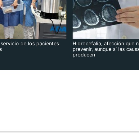
 servicio de los pacientes
Hidrocefalia, afección que 
s
prevenir, aunque sí las caus
producen