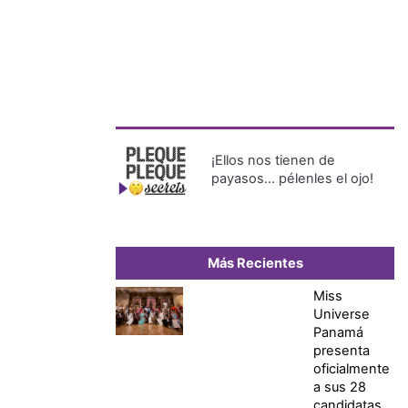
¡Ellos nos tienen de
payasos… pélenles el ojo!
Más Recientes
Miss
Universe
Panamá
presenta
oficialmente
a sus 28
candidatas