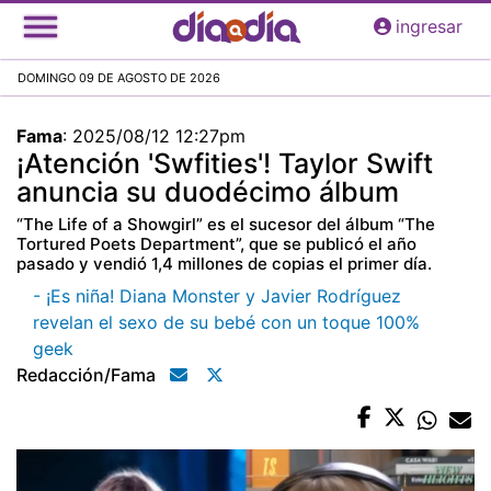
Pasar
ingresar
al
contenido
DOMINGO 09 DE AGOSTO DE 2026
principal
Fama
:
2025/08/12 12:27pm
¡Atención 'Swfities'! Taylor Swift
anuncia su duodécimo álbum
“The Life of a Showgirl” es el sucesor del álbum “The
Tortured Poets Department”, que se publicó el año
pasado y vendió 1,4 millones de copias el primer día.
- ¡Es niña! Diana Monster y Javier Rodríguez
revelan el sexo de su bebé con un toque 100%
geek
Redacción/fama