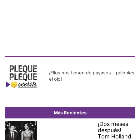
¡Ellos nos tienen de payasos… pélenles
el ojo!
Más Recientes
¡Dos meses
después!
Tom Holland