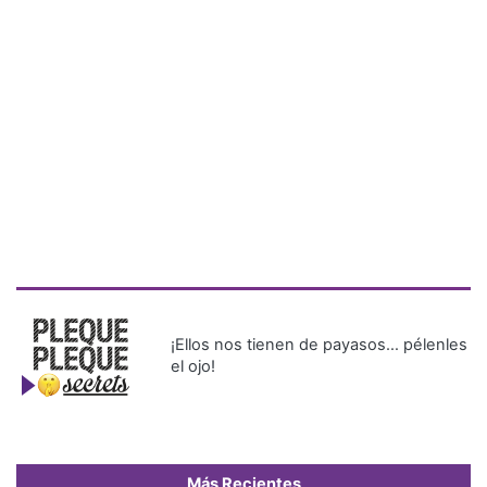
¡Ellos nos tienen de payasos… pélenles
el ojo!
Más Recientes