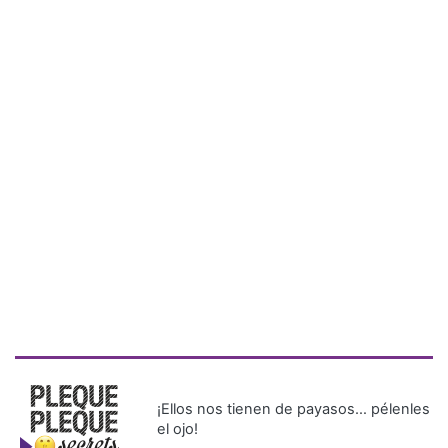
¡Ellos nos tienen de payasos… pélenles
el ojo!