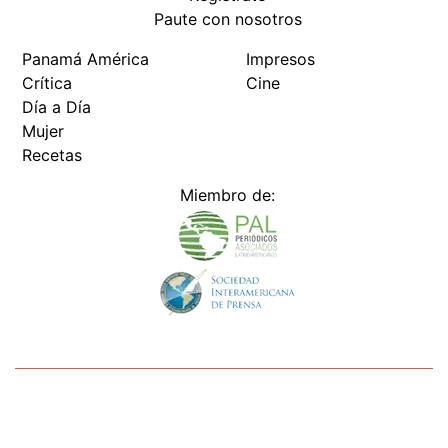
Paute con nosotros
Panamá América
Impresos
Crítica
Cine
Día a Día
Mujer
Recetas
Miembro de:
Todos los derechos reservados Editora Panamá América S.A. -
Ciudad de Panamá - Panamá 2026.
Prohibida su reproducción total o parcial, sin autorización escrita
de su titular