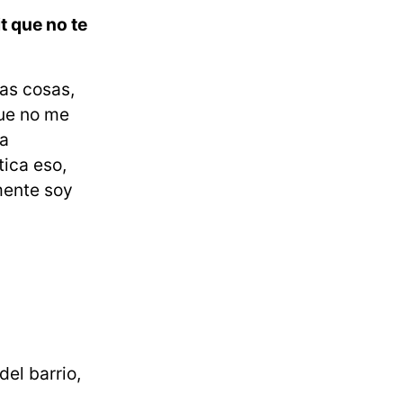
t que no te
as cosas,
que no me
la
tica eso,
mente soy
el barrio,