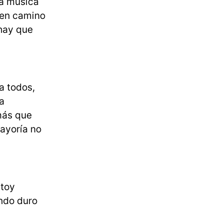
na música
uen camino
 hay que
a todos,
a
más que
ayoría no
stoy
ando duro