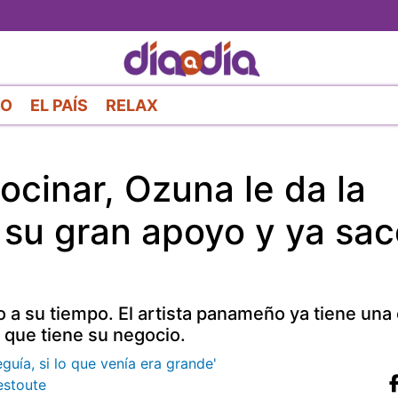
Pasar
al
contenido
principal
RO
EL PAÍS
RELAX
cinar, Ozuna le da la
 su gran apoyo y ya sac
 a su tiempo. El artista panameño ya tiene una
que tiene su negocio.
guía, si lo que venía era grande'
estoute