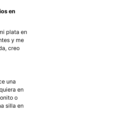
ios en
mi plata en
ntes y me
da, creo
ce una
quiera en
onito o
a silla en