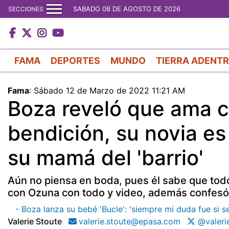
SABADO 08 DE AGOSTO DE 2026
SECCIONES
FAMA
DEPORTES
MUNDO
TIERRA ADENT
Fama
:
Sábado 12 de Marzo de 2022 11:21 AM
Boza reveló que ama co
bendición, su novia es
su mamá del 'barrio'
Aún no piensa en boda, pues él sabe que todo
con Ozuna con todo y video, además confesó 
- Boza lanza su bebé 'Bucle': 'siempre mi duda fue si se
Valerie Stoute
valerie.stoute@epasa.com
@valeri