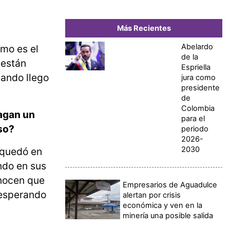
Más Recientes
Abelardo
ómo es el
de la
 están
Espriella
ando llego
jura como
presidente
de
Colombia
hagan un
para el
so?
periodo
2026-
2030
 quedó en
ndo en sus
onocen que
Empresarios de Aguadulce
 esperando
alertan por crisis
económica y ven en la
minería una posible salida