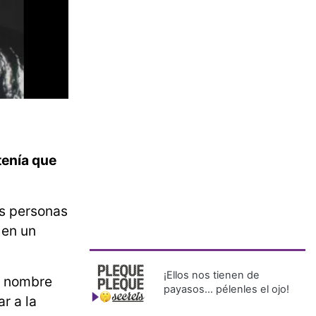
tenía que
as personas
 en un
¡Ellos nos tienen de
, nombre
payasos… pélenles el ojo!
r a la