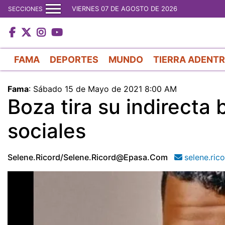
VIERNES 07 DE AGOSTO DE 2026
SECCIONES
FAMA
DEPORTES
MUNDO
TIERRA ADENT
Fama
:
Sábado 15 de Mayo de 2021 8:00 AM
Boza tira su indirecta 
sociales
Selene.ricord/selene.ricord@epasa.com
selene.ri