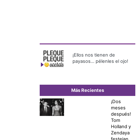
¡Ellos nos tienen de
payasos… pélenles el ojo!
Más Recientes
¡Dos
meses
después!
Tom
Holland y
Zendaya
festejan