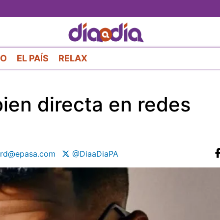
Pasar
al
contenido
principal
RO
EL PAÍS
RELAX
bien directa en redes
cord@epasa.com
@DiaaDiaPA