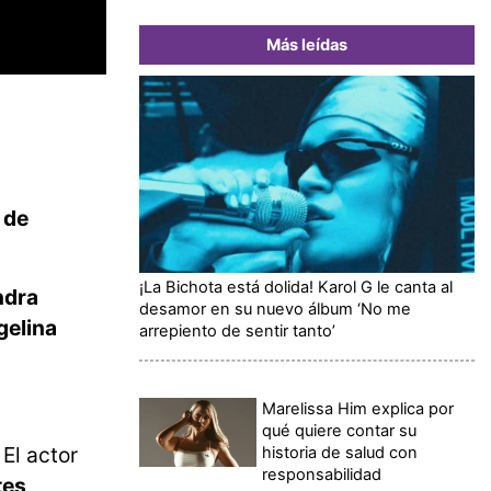
Más leídas
 de
¡La Bichota está dolida! Karol G le canta al
ndra
desamor en su nuevo álbum ‘No me
gelina
arrepiento de sentir tanto’
Marelissa Him explica por
qué quiere contar su
El actor
historia de salud con
responsabilidad
tes