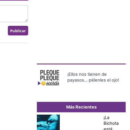
¡Ellos nos tienen de
payasos… pélenles el ojo!
Más Recientes
¡La
Bichota
está