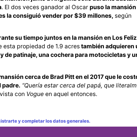
a
. El dos veces ganador al Oscar
puso la mansión
es la consiguió vender por $39 millones,
según
urante su tiempo juntos en la mansión en Los Feli
 esta propiedad de 1.9 acres
también adquieren 
o y de patinaje, una cochera para motocicletas y u
mansión cerca de Brad Pitt en el 2017 que le cos
l padre.
“Quería estar cerca del papá, que literal
evista con
Vogue
en aquel entonces.
strarte y completar los datos generales.