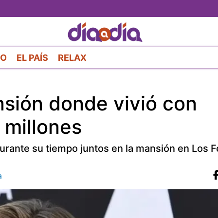
Pasar
al
contenido
principal
RO
EL PAÍS
RELAX
nsión donde vivió con
 millones
 durante su tiempo juntos en la mansión en Los F
a