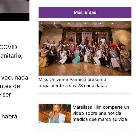
Más leídas
l COVID-
anitario,
r vacunada
Miss Universe Panamá presenta
antes de
oficialmente a sus 28 candidatas
 ser
Marelissa Him comparte un
video sobre una noticia
a habrá
médica que marcó su vida