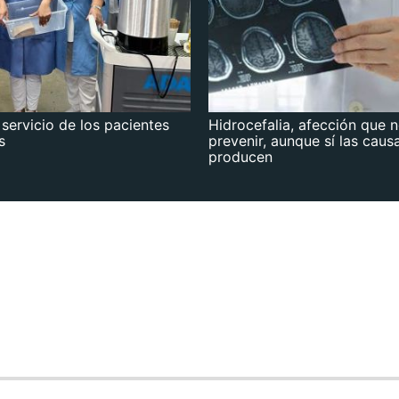
 servicio de los pacientes
Hidrocefalia, afección que 
s
prevenir, aunque sí las caus
producen