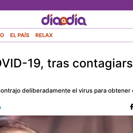
Pasar
al
contenido
principal
RO
EL PAÍS
RELAX
ID-19, tras contagiar
ontrajo deliberadamente el virus para obtener 
a