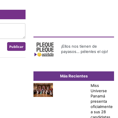
¡Ellos nos tienen de
payasos… pélenles el ojo!
Más Recientes
Miss
Universe
Panamá
presenta
oficialmente
a sus 28
candidatas