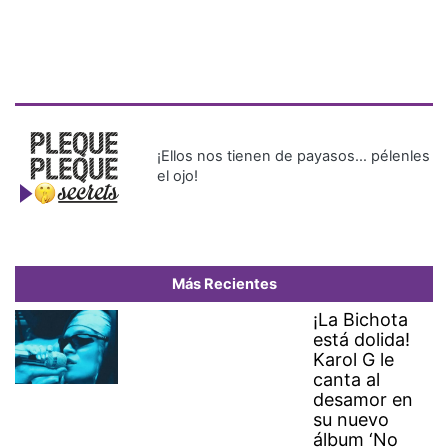
¡Ellos nos tienen de payasos… pélenles
el ojo!
Más Recientes
¡La Bichota
está dolida!
Karol G le
canta al
desamor en
su nuevo
álbum ‘No