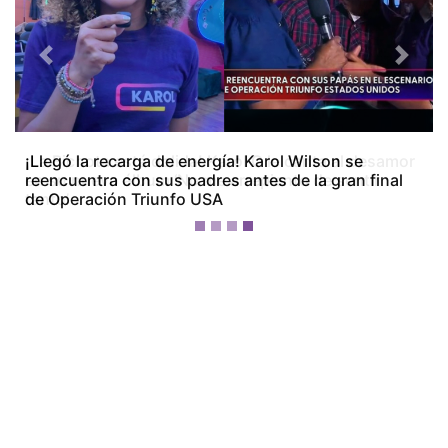
Previous
Next
¡La Bichota está dolida! Karol G le canta al desamor
en su nuevo álbum ‘No me arrepiento de sentir
tanto’