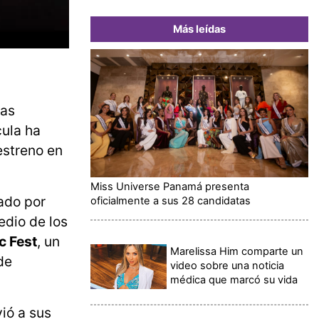
Más leídas
mas
cula ha
estreno en
Miss Universe Panamá presenta
ado por
oficialmente a sus 28 candidatas
edio de los
c Fest
, un
Marelissa Him comparte un
de
video sobre una noticia
médica que marcó su vida
ió a sus