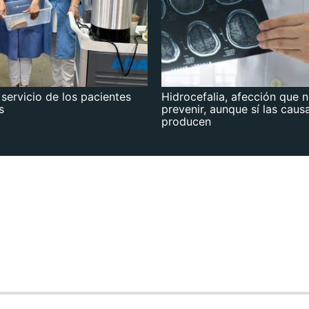
 servicio de los pacientes
Hidrocefalia, afección que 
s
prevenir, aunque sí las caus
producen