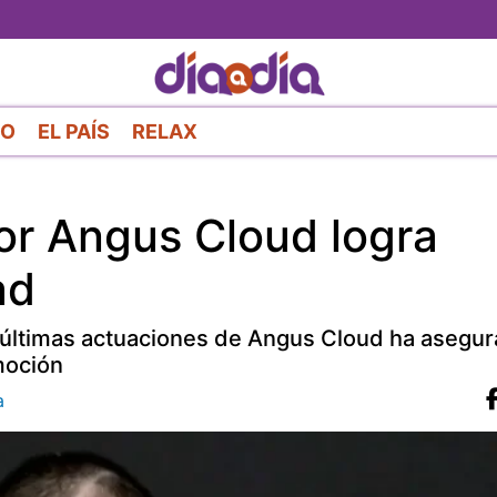
Pasar
al
contenido
principal
RO
EL PAÍS
RELAX
or Angus Cloud logra
ad
las últimas actuaciones de Angus Cloud ha asegu
moción
a