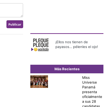
¡Ellos nos tienen de
payasos… pélenles el ojo!
Más Recientes
Miss
Universe
Panamá
presenta
oficialmente
a sus 28
candidatas