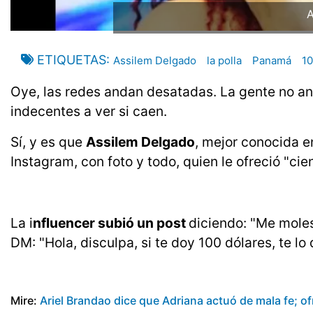
A
ETIQUETAS
Assilem Delgado
la polla
Panamá
10
Oye, las redes andan desatadas. La gente no an
indecentes a ver si caen.
Sí, y es que
Assilem Delgado
, mejor conocida e
Instagram, con foto y todo, quien le ofreció "cie
La i
nfluencer subió un post
diciendo: "Me moles
DM: "Hola, disculpa, si te doy 100 dólares, te lo
Mire:
Ariel Brandao dice que Adriana actuó de mala fe; of