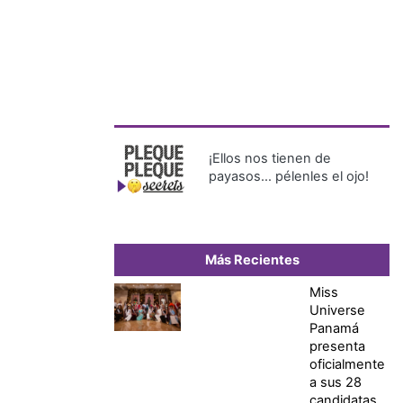
¡Ellos nos tienen de
payasos… pélenles el ojo!
Más Recientes
Miss
Universe
Panamá
presenta
oficialmente
a sus 28
candidatas