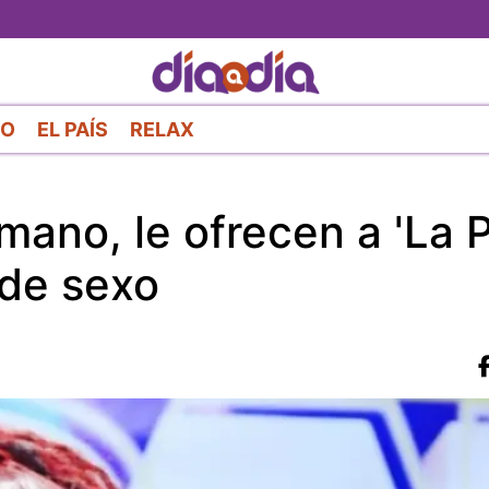
Pasar
al
contenido
principal
RO
EL PAÍS
RELAX
ano, le ofrecen a 'La P
 de sexo