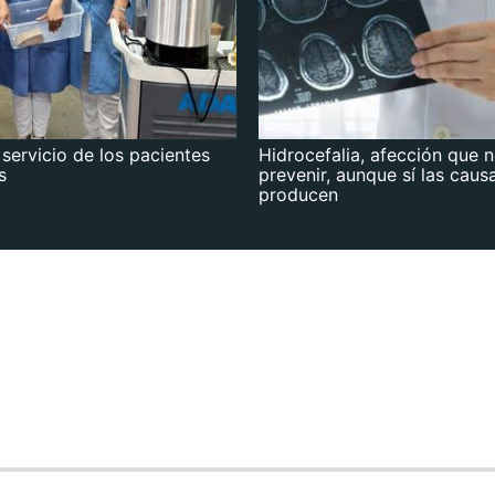
 servicio de los pacientes
Hidrocefalia, afección que 
s
prevenir, aunque sí las caus
producen